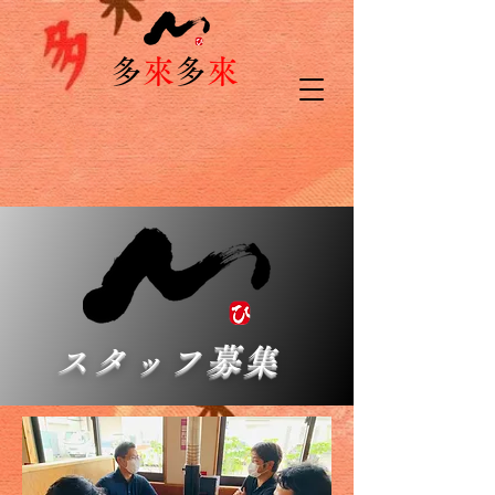
​多
來
多
來
スタッフ募集