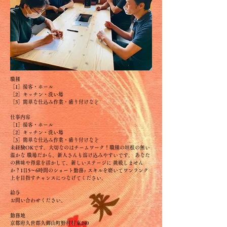
職種
［1］接客・ホール
［2］キッチン・洗い場
［3］簡単な仕込み作業・盛り付けなど
仕事内容
［1］接客・ホール
［2］キッチン・洗い場
［3］簡単な仕込み作業・盛り付けなど
未経験OKです。大切なのはチームワーク！職種の垣根の無い
温かな 職場だから、新人さんも溶け込みやすいです。 あなた
の興味や得意を活かして、新しいステージに 挑戦しません
か？1日5～6時間のショート勤務♪ スキルを磨いてワンランク
上を目指すチャンスにつなげてください。
給与
お問い合わせください。
勤務地
京都府久世郡久御山町野村村東240