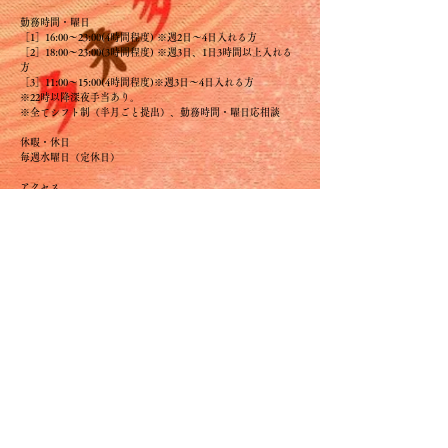
勤務時間・曜日
［1］16:00～23:00(4時間程度) ※週2日〜4日入れる方
［2］18:00～23:00(3時間程度) ※週3日、1日3時間以上入れる
方
［3］11:00～15:00(4時間程度)※週3日〜4日入れる方
※22時以降深夜手当あり。
※全てシフト制（半月ごと提出）、勤務時間・曜日応相談
休暇・休日
毎週水曜日（定休日）
アクセス
イオン久御山バス停から徒歩10分
待遇
◆まかない付（規定有）
◆車・バイク通勤可
◆週3日以内OK
◆1日4h以内ok
※詳細は面談の上
〒613-0023
京都府久世郡久御山町野村村東240
応募・お問い合わせ
075-632-2929
株式会社 ひらを
担当 西